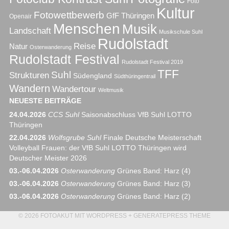
Foto
Kultur
Fotowettbewerb
GfF Thüringen
Openair
Menschen
Musik
Landschaft
Musikschule Suhl
Rudolstadt
Reise
Natur
Osterwanderung
Rudolstadt Festival
Rudolstadt Festival 2019
TFF
Suhl
Strukturen
Südengland
Südthüringentrail
Wandern
Wandertour
Weltmusik
NEUESTE BEITRÄGE
24.04.2026
CCS Suhl
Saisonabschluss VfB Suhl LOTTO
Thüringen
22.04.2026
Wolfsgrube Suhl
Finale Deutsche Meisterschaft
Volleyball Frauen: der VfB Suhl LOTTO Thüringen wird
Deutscher Meister 2026
03.-06.04.2026
Osterwanderung
Grünes Band: Harz (4)
03.-06.04.2026
Osterwanderung
Grünes Band: Harz (3)
03.-06.04.2026
Osterwanderung
Grünes Band: Harz (2)
© 2026
FOTOAKUT
MIT
WORDPRESS
+
GENERATEPRESS THEME